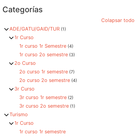
í
Categorías
d
Colapsar todo
ADE/GATU/GAID/TUR
(1)
e
1r Curso
o
1r curso 1r Semestre
(4)
1r curso 2o semestre
(3)
2o Curso
2o curso 1r semestre
(7)
2o curso 2o semestre
(4)
3r Curso
3r curso 1r semestre
(2)
3r curso 2o semestre
(1)
Turismo
1r Curso
1r curso 1r semestre