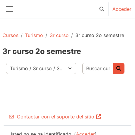
Salta al contenido principal
Acceder
Selector de bú
Panel lateral
Cursos
Turismo
3r curso
3r curso 2o semestre
3r curso 2o semestre
Buscar c
Categorías
Buscar
Contactar con el soporte del sitio
Usted no se ha identificado. (
Acceder
)