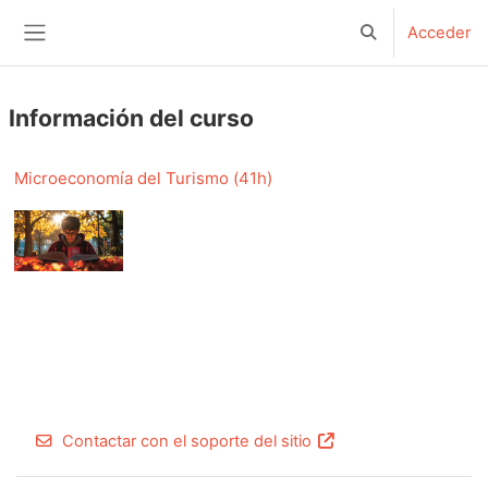
Salta al contenido principal
Acceder
Selector de bús
Panel lateral
Información del curso
Microeconomía del Turismo (41h)
Contactar con el soporte del sitio