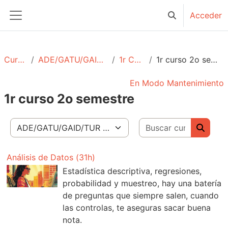
Salta al contenido principal
Acceder
Selector de bú
Panel lateral
Cursos
ADE/GATU/GAID/TUR
1r Curso
1r curso 2o semestre
En Modo Mantenimiento
1r curso 2o semestre
Buscar c
Categorías
Buscar
Análisis de Datos (31h)
Estadística descriptiva, regresiones,
probabilidad y muestreo, hay una batería
de preguntas que siempre salen, cuando
las controlas, te aseguras sacar buena
nota.